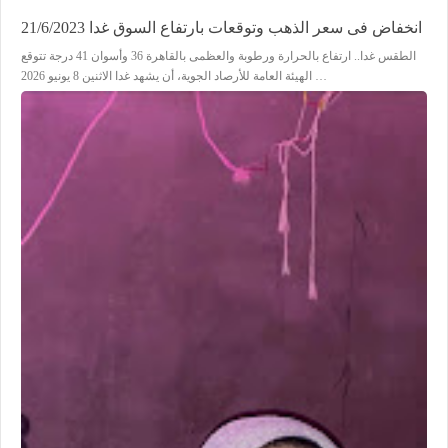
انخفاض فى سعر الذهب وتوقعات بارتفاع السوق غدا 21/6/2023
الطقس غدا.. ارتفاع بالحرارة ورطوبة والعظمى بالقاهرة 36 وأسوان 41 درجة تتوقع
الهيئة العامة للأرصاد الجوية، أن يشهد غدا الاثنين 8 يونيو 2026 …