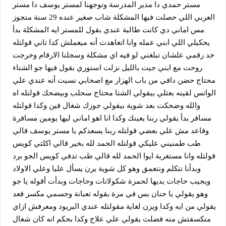
مستر حمدي دا مدير المدرسة وتوجهنا لمستر يوسف دا مستر 
العربي اللي حصلت فيها المشكلة شاب صغير عنده 29 سنة متجوز 
مس اماني دي كانت طالبة عندي بقول للمستر ايه المشكلة بدأ 
يحكيلي اللي ابني عمله وانا اتعاهدت أنه ميعملش كدا تاني قولتله 
خد رقمي علشان تبلغني لو فيه اي مشكلة وسجلنا الارقام وخرجت 
روحت مع ابني جيت بالليل نزلت استوري بقول فيها جو الشتاء 
محتاج حضن دافي من باب الهزار مع اصحابي نسيت أنه عندي علي 
الواتس لقيته بعتلي بيقولي الشتا محتاج سحلب وبيضحك قولتله اه 
والله وضحكت بعد شوية بيقولي جوزك شغال فين وكدا قولتله 
مسافر بدأ يقولي ربنا يعينك وكدا انا اهو اماني ليها يومين مسافرة 
وقاعد مش علي بعضي قولتله ربنا يسعدكم يا مستر يوسف قالي 
طب طمنيني عليكي قولتله الحمد لله بخير قالي اكلتي كويس 
قولتله وانا مستغربة ايوا الحمد لله قالي طب تدفي كويس الجو برد 
وبدأنا نتكلم ونتعمق وهو كل شوية يرن يسأل عليا وعلي الاولاد 
ويجيب حاجات يديها لحمزة شكولاتات وحاجات وبدأت أقوله يا جو 
وهو يقولي يا حنان بس في مرة بقوله تعبانة وجسمي مكسر قعد 
يقولي من ايه وكدا ويزن لغاية مقولتله عندي البريود ومعرفش ازاي 
متكسفتش منه فضلت يقولي علي علاج وكدا بحكم انه كان شغال 