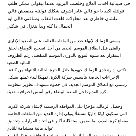
في صيدلية اخدت العلاج وخلصت البريود بعدها بيقولي ممكن طلب 
قولتله اكيد يا جو قالي عايز اشوف شكلك قولتله مينفعش قالي 
علشان خاطري بعد محاولات قلعت النقاب وشاقني قالي ايه 
الجمال دا كله وبدأ يتغزل في شكلي
يسعى الزمالك لإنهاء عدد من الملفات العالقة على الصعيد الإدارى 
والفنى قبل انطلاق الموسم الجديد من أجل تصحيح الأوضاع، لخلق 
استقرار بعد نشوة التتويج بالدورى الموسم المنقضى رغم الظروف 
المالية الصعبة.
 تكثف إدارة نادي الزمالك جهودها خلال الفترة الحالية للانتهاء من كافة 
الإجراءات الخاصة بتأسيس شركة الكرة، تمهيدًا لبدء عملها بشكل 
رسمي مع انطلاق الموسم الجديد، فى خطوة تستهدف تطوير منظومة 
كرة القدم داخل القلعة البيضاء وفق أسس احترافية حديثة.
وحصل الزمالك مؤخرًا على الموافقة الرسمية لإنشاء شركة الكرة، 
التى ستكون كيانًا إداريًا مستقلًا يتولى إدارة العديد من الملفات الخاصة 
بقطاع كرة القدم، بما يضمن استقلالية أكبر في اتخاذ القرارات وتحقيق 
عوائد مالية مستدامة للنادي.
استقر مسئولو نادي الزمالك على تغيير سياسة التعاقدات خلال الفترة 